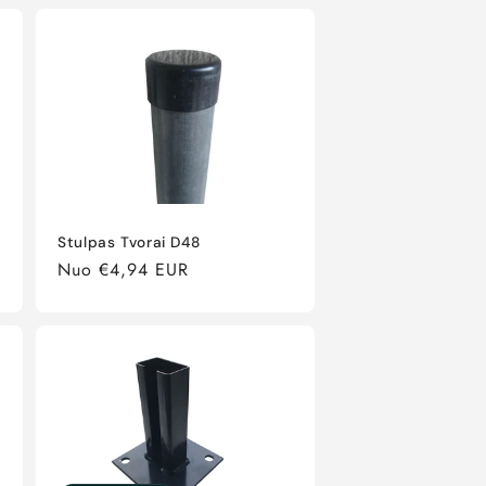
Stulpas Tvorai D48
Įprasta
Nuo €4,94 EUR
kaina