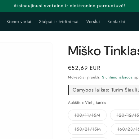
Atsinaujinusi svetainė ir elektroninė parduotuvė!
Kiemo vartai
Stulpai ir tvirtinimai
Verslui
Kontaktai
Miško Tinkla
Įprasta
€52,69 EUR
kaina
Mokesčiai įtraukti.
Siuntimo išlaidos
aps
Gamybos laikas:
Turim Šiauli
Aukštis x Vielų tankis
Prekė
100/11/15M
120/12/1
išparduota
arba
jos
Prekė
150/21/15M
160/23/1
neturime
išparduota
arba