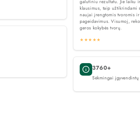
galutiniu rezultatu. Jie laik
klausimus, taip užtikrindami sklandų
naujai įrengtomis tvoromis ir
pageidavimus. Visumoj, reko
geros kokybės tvorų.
★★★★★
3760+
Sėkmingai įgyvendintų 