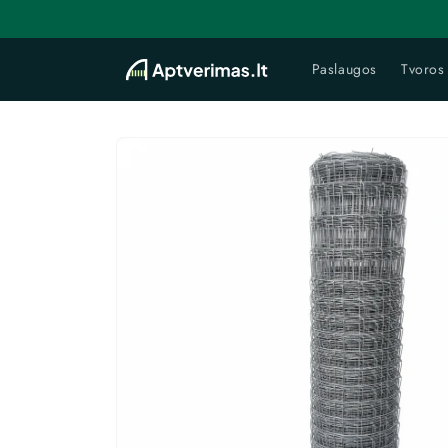
Eiti į
turinį
Paslaugos
Tvoros
Pereiti prie
informacijos
apie gaminį