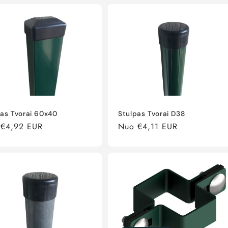
pas Tvorai 60x40
Stulpas Tvorai D38
ta
 €4,92 EUR
Įprasta
Nuo €4,11 EUR
a
kaina