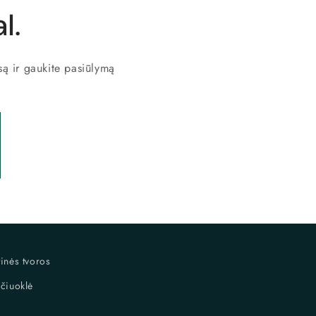
l.
są ir gaukite pasiūlymą
inės tvoros
ičiuoklė