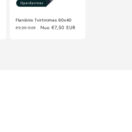
Išpardavimas
Flanšinis Tvirtinimas 60x40
Įprasta
Išpardavimo
Nuo €7,50 EUR
€9,20 EUR
kaina
kaina
i