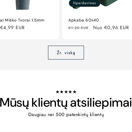
Išpardavimas
ai Miško Tvorai 1.5mm
Apkaba 60x40
ta
 €4,99 EUR
Įprasta
Išpardavimo
Nuo €0,96 EUR
€1,20 EUR
a
kaina
kaina
Žr. viską
★★★★★
Mūsų klientų atsiliepima
Daugiau nei 500 patenkintų klientų