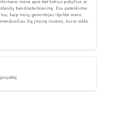
u informavo mane apie bet kokius pokyčius ar
 bendradarbiavimą. Esu patenkintas
 tuo, kaip tvorų gamintojas išpildė mano
menduočiau šią įmonę visiems, kurie ieško
projektų