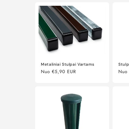
Metaliniai Stulpai Vartams
Stul
Įprasta
Nuo €5,90 EUR
Įpras
Nuo
kaina
kain