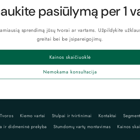
aukite pasiūlymą per 1 va
nkamiausią sprendimą jūsų tvorai ar vartams. Užpildykite užklau
greitai bei be įsipareigojimų.
Kainos skaičiuoklė
Nemokama konsultacija
Tvoros
Kiemo vartai
Stulpai ir tvirtinimai
Kontaktai
Segment
 ir didmeninė prekyba
Stumdomų vartų montavimas
Kainos ska