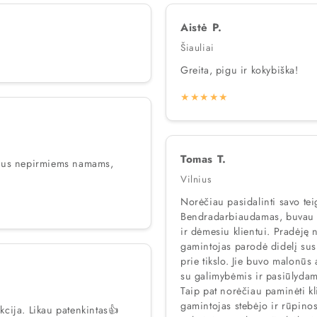
Aistė P.
Šiauliai
Greita, pigu ir kokybiška!
★★★★★
Tomas T.
kiaus nepirmiems namams,
Vilnius
Norėčiau pasidalinti savo tei
Bendradarbiaudamas, buvau į
ir dėmesiu klientui. Pradėję nuo pirmojo susisiekimo momento, tvorų
gamintojas parodė didelį sus
prie tikslo. Jie buvo malonūs
su galimybėmis ir pasiūlydam
Taip pat norėčiau paminėti kl
gamintojas stebėjo ir rūpinos
kcija. Likau patenkintas👍