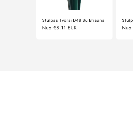
Stulpas Tvorai D48 Su Briauna
Stulp
Įprasta
Nuo €8,11 EUR
Įpras
Nuo
kaina
kain