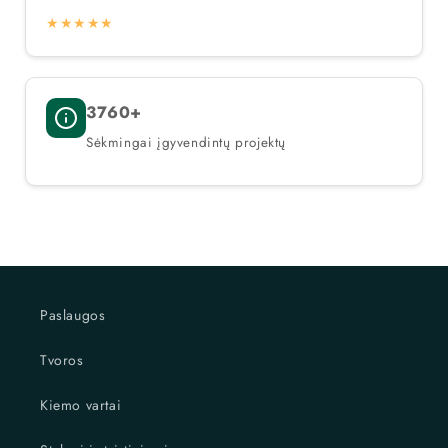
★★★★★
3760+
Sėkmingai įgyvendintų projektų
Paslaugos
Tvoros
Kiemo vartai