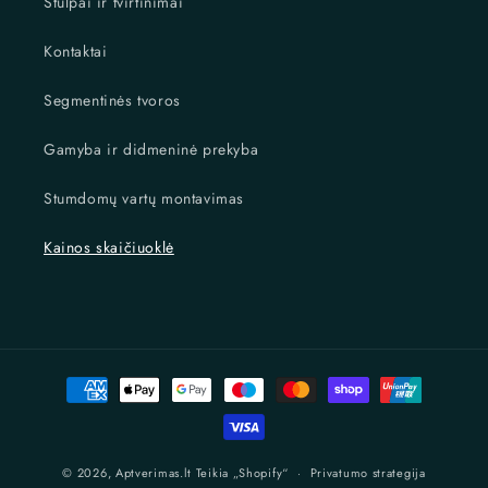
Stulpai ir tvirtinimai
Kontaktai
Segmentinės tvoros
Gamyba ir didmeninė prekyba
Stumdomų vartų montavimas
Kainos skaičiuoklė
Mokėjimo
būdai
© 2026,
Aptverimas.lt
Teikia „Shopify“
Privatumo strategija