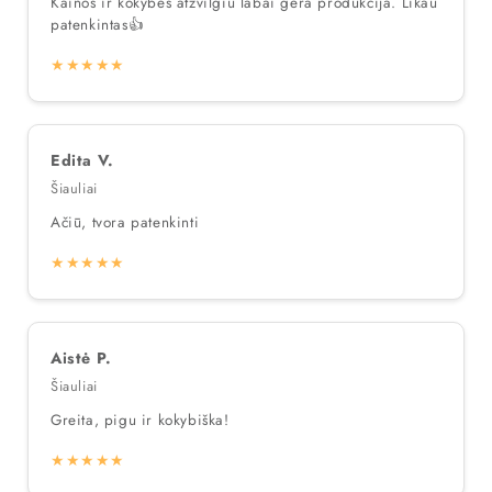
Kainos ir kokybės atžvilgiu labai gera produkcija. Likau
patenkintas👍
★★★★★
Edita V.
Šiauliai
Ačiū, tvora patenkinti
★★★★★
Aistė P.
Šiauliai
Greita, pigu ir kokybiška!
★★★★★