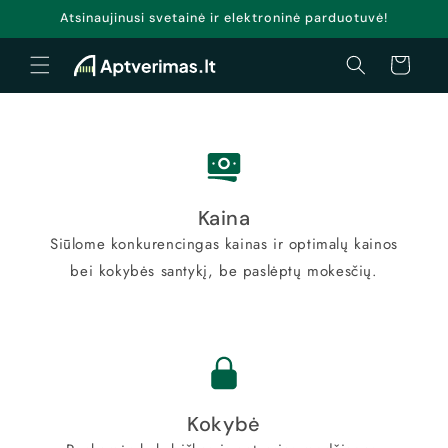
Eiti į
Atsinaujinusi svetainė ir elektroninė parduotuvė!
turinį
Krepšelis
Kaina
Siūlome konkurencingas kainas ir optimalų kainos
bei kokybės santykį, be paslėptų mokesčių.
Kokybė