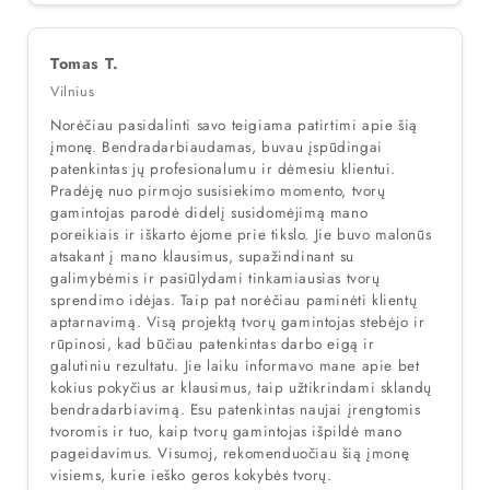
Tomas T.
Vilnius
Norėčiau pasidalinti savo teigiama patirtimi apie šią
įmonę. Bendradarbiaudamas, buvau įspūdingai
patenkintas jų profesionalumu ir dėmesiu klientui.
Pradėję nuo pirmojo susisiekimo momento, tvorų
gamintojas parodė didelį susidomėjimą mano
poreikiais ir iškarto ėjome prie tikslo. Jie buvo malonūs
atsakant į mano klausimus, supažindinant su
galimybėmis ir pasiūlydami tinkamiausias tvorų
sprendimo idėjas. Taip pat norėčiau paminėti klientų
aptarnavimą. Visą projektą tvorų gamintojas stebėjo ir
rūpinosi, kad būčiau patenkintas darbo eigą ir
galutiniu rezultatu. Jie laiku informavo mane apie bet
kokius pokyčius ar klausimus, taip užtikrindami sklandų
bendradarbiavimą. Esu patenkintas naujai įrengtomis
tvoromis ir tuo, kaip tvorų gamintojas išpildė mano
pageidavimus. Visumoj, rekomenduočiau šią įmonę
visiems, kurie ieško geros kokybės tvorų.