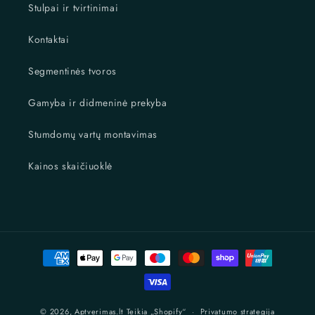
Stulpai ir tvirtinimai
Kontaktai
Segmentinės tvoros
Gamyba ir didmeninė prekyba
Stumdomų vartų montavimas
Kainos skaičiuoklė
Mokėjimo
būdai
© 2026,
Aptverimas.lt
Teikia „Shopify“
Privatumo strategija