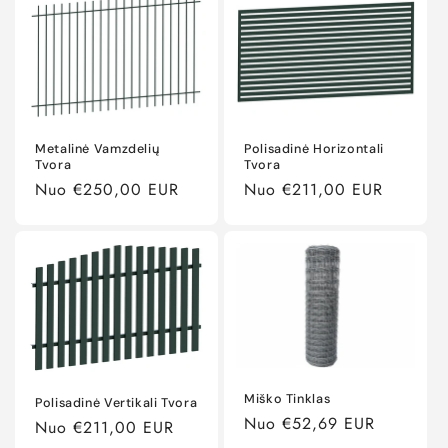
Metalinė Vamzdelių
Polisadinė Horizontali
Tvora
Tvora
Įprasta
Nuo €250,00 EUR
Įprasta
Nuo €211,00 EUR
kaina
kaina
Miško Tinklas
Polisadinė Vertikali Tvora
Įprasta
Nuo €52,69 EUR
Įprasta
Nuo €211,00 EUR
kaina