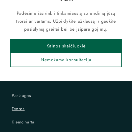
Padėsime išsirinkti tinkamiausią sprendimą jūsų
tvorai ar vartams. Užpildykite užklausą ir gaukite
pasiūlymą greitai bei be įsipareigojimų.
Kainos skaičiuoklė
Nemokama konsultacija
Paslaugos
Tvoros
Kiemo vartai