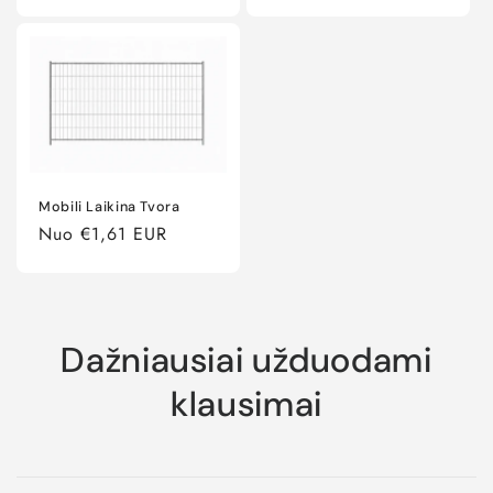
kaina
Mobili Laikina Tvora
Įprasta
Nuo €1,61 EUR
kaina
Dažniausiai užduodami
klausimai