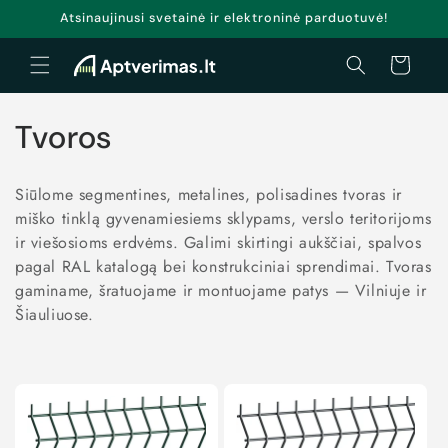
Eiti į
Atsinaujinusi svetainė ir elektroninė parduotuvė!
turinį
Krepšelis
K
Tvoros
o
Siūlome segmentines, metalines, polisadines tvoras ir
l
miško tinklą gyvenamiesiems sklypams, verslo teritorijoms
ir viešosioms erdvėms. Galimi skirtingi aukščiai, spalvos
e
pagal RAL katalogą bei konstrukciniai sprendimai. Tvoras
k
gaminame, šratuojame ir montuojame patys — Vilniuje ir
Šiauliuose.
c
i
j