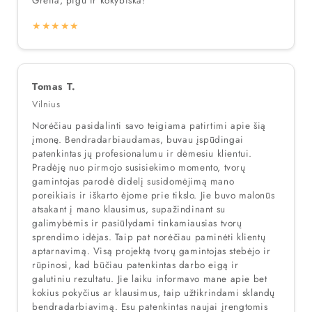
Greita, pigu ir kokybiška!
★★★★★
Tomas T.
Vilnius
Norėčiau pasidalinti savo teigiama patirtimi apie šią
įmonę. Bendradarbiaudamas, buvau įspūdingai
patenkintas jų profesionalumu ir dėmesiu klientui.
Pradėję nuo pirmojo susisiekimo momento, tvorų
gamintojas parodė didelį susidomėjimą mano
poreikiais ir iškarto ėjome prie tikslo. Jie buvo malonūs
atsakant į mano klausimus, supažindinant su
galimybėmis ir pasiūlydami tinkamiausias tvorų
sprendimo idėjas. Taip pat norėčiau paminėti klientų
aptarnavimą. Visą projektą tvorų gamintojas stebėjo ir
rūpinosi, kad būčiau patenkintas darbo eigą ir
galutiniu rezultatu. Jie laiku informavo mane apie bet
kokius pokyčius ar klausimus, taip užtikrindami sklandų
bendradarbiavimą. Esu patenkintas naujai įrengtomis