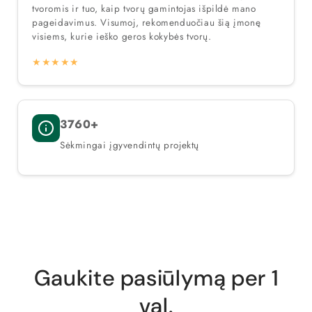
tvoromis ir tuo, kaip tvorų gamintojas išpildė mano
pageidavimus. Visumoj, rekomenduočiau šią įmonę
visiems, kurie ieško geros kokybės tvorų.
★★★★★
3760+
Sėkmingai įgyvendintų projektų
Gaukite pasiūlymą per 1
val.